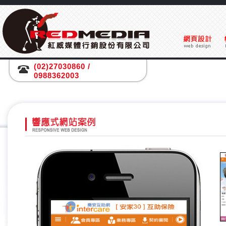
(02)27030860 /
0988362003